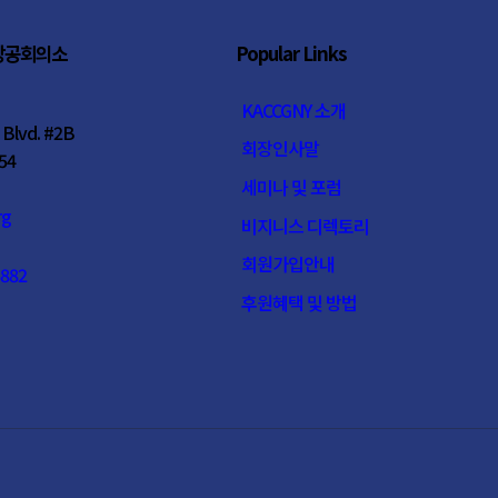
상공회의소
Popular Links
KACCGNY 소개
 Blvd. #2B
회장인사말
54
세미나 및 포럼
rg
비지니스 디렉토리
회원가입안내
5882
후원혜택 및 방법