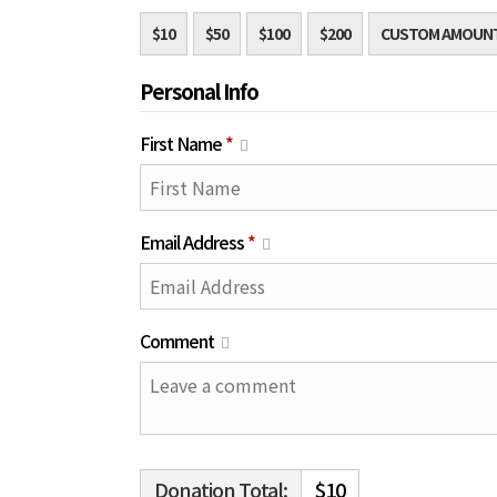
$10
$50
$100
$200
CUSTOM AMOUN
Personal Info
First Name
*
Email Address
*
Comment
Donation Total:
$10