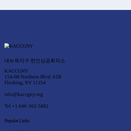
대뉴욕지구 한인상공회의소
KACCGNY
154-08 Northern Blvd. #2B
Flushing, NY 11354
info@kaccgny.org
Tel +1 646-362-5882
Popular Links