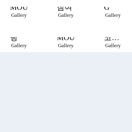
통상
상공
컵 한
MOU
참여
G
Gallery
Gallery
Gallery
대표
회의
국 대
단 미
소
체
팅
MOU
코…
Gallery
Gallery
Gallery