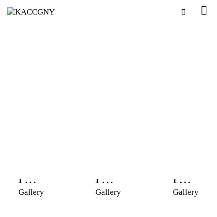
2026
년 6
상공
상공
상공
월11
인의
인의
인의
일 대
밤 &
밤 &
밤 &
뉴욕
제 23
제 23
제 23
사진갤러리
지구
문조
멕시
대 문
대 문
대 문
한인
회장
코 상
조 회
조 회
조 회
상공
내외
공회
장 취
장 취
장 취
2026-
2026
회의
북한
의소
임식
임식
임식
05-28
년 6
소 &
인권
ZOO
PAR
PAR
PAR
경상
월 8
푸른
위령
M
T…
T…
T…
북도
일 멕
투어
Gallery
Gallery
Gallery
글로
비 제
MEE
외교
시코
월드
벌
막식
TIN