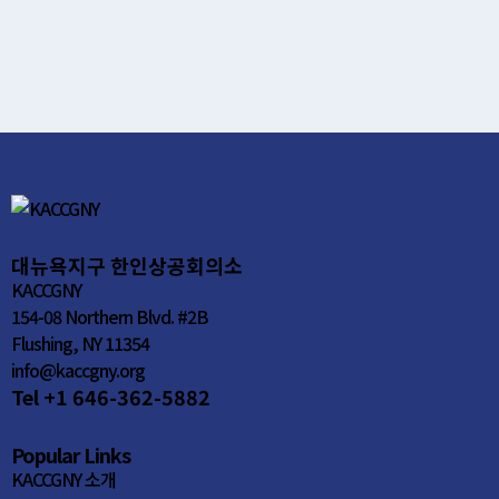
대뉴욕지구 한인상공회의소
KACCGNY
154-08 Northern Blvd. #2B
Flushing, NY 11354
info@kaccgny.org
Tel +1 646-362-5882
Popular Links
KACCGNY 소개