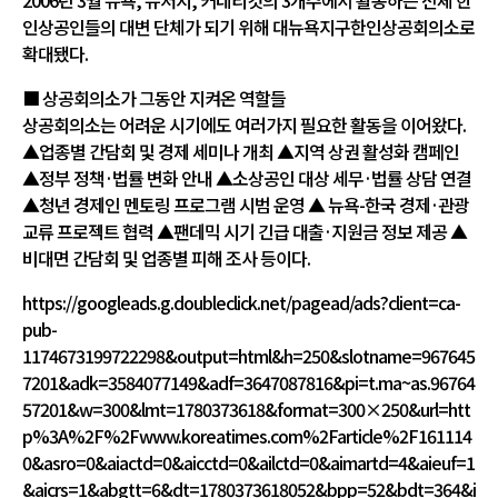
2006년 3월 뉴욕, 뉴저지, 커네티컷의 3개주에서 활동하는 전체 한
인상공인들의 대변 단체가 되기 위해 대뉴욕지구한인상공회의소로
확대됐다.
■ 상공회의소가 그동안 지켜온 역할들
상공회의소는 어려운 시기에도 여러가지 필요한 활동을 이어왔다.
▲업종별 간담회 및 경제 세미나 개최 ▲지역 상권 활성화 캠페인
▲정부 정책·법률 변화 안내 ▲소상공인 대상 세무·법률 상담 연결
▲청년 경제인 멘토링 프로그램 시범 운영 ▲ 뉴욕-한국 경제·관광
교류 프로젝트 협력 ▲팬데믹 시기 긴급 대출·지원금 정보 제공 ▲
비대면 간담회 및 업종별 피해 조사 등이다.
https://googleads.g.doubleclick.net/pagead/ads?client=ca-
pub-
1174673199722298&output=html&h=250&slotname=967645
7201&adk=3584077149&adf=3647087816&pi=t.ma~as.96764
57201&w=300&lmt=1780373618&format=300×250&url=htt
p%3A%2F%2Fwww.koreatimes.com%2Farticle%2F161114
0&asro=0&aiactd=0&aicctd=0&ailctd=0&aimartd=4&aieuf=1
&aicrs=1&abgtt=6&dt=1780373618052&bpp=52&bdt=364&i