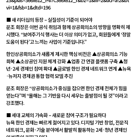
23&plas=366x612_l%7C366x612_r&bz=1&ifi=2&uci=a!2&bt
vi=1&fsb=1&dtd=196
■ 새 리더십의 등장 – 실질성이 기준이 되어야
문조 회장은 이번 공식 취임과 함께 상공회의소의 방향을 명확히 제
시했다. “보여주기식 행사는 더 이상 의미가 없고, 회원들에게 ‘정말
도움이 된다’고 느끼는 사업이 기준입니다.”
한인상공회의소가 새롭게 제시한 핵심 비전은 ▲상공회의소 기능
회복 ▲소상공인 지원 체계 강화 ▲업종 간 연결 플랫폼 구축 ▲청
년·2세 경제인 참여 확대 ▲글로벌 한인 경제 네트워크 연계 ▲뉴욕
·뉴저지 경제권 통합 협력 모델 추진
문조 회장은 “상공회의소가 중심을 잡으면 한인 경제 전체가 힘을
얻는다”며 “올해는 그 기반을 다시 세우는 출발점이 될 것”이라고
강조했다.
■ 세대 교체의 가속화 – 새로운 참여 구조가 필요하다
뉴욕 한인 경제는 빠르게 젊어지고 있다. 디지털 기반 창업, 전문직
네트워크, 문화·기술 분야에서 활발히 활동하는 2세·청년 경제인