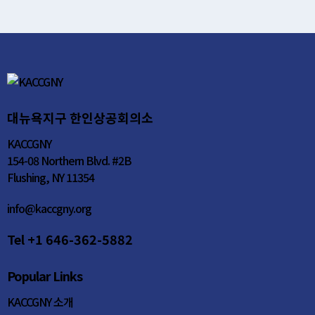
대뉴욕지구 한인상공회의소
KACCGNY
154-08 Northern Blvd. #2B
Flushing, NY 11354
info@kaccgny.org
Tel +1 646-362-5882
Popular Links
KACCGNY 소개