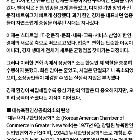
지난 10여 년간 뉴욕 한인 경제는 조용하지만 구조적인 변화를 겪어
왔다. 팬데믹은 전통 업종을 크게 흔들었고, 디지털 기반 창업과 전
문직 네트워크가 빠르게 성장했다. 과거 한인 경제를 대표하던 업종
들이 자연스럽게 중심을 이루던 시대는 지나갔다.
이제는 스타트업·IT·전문직·문화·체육·교육·서비스 산업이 한인
경제의 새로운 축으로 떠오르고 있다. 업종의 변화는 단순한 이동이
아니라, 경제 생태계 전체가 새로운 균형점을 찾아가는 과정이다.
그러나 이러한 변화 속에서 상공회의소는 한동안 제 역할을 충분히
수행하지 못했다. 회원 참여는 줄었고, 사업은 단절되거나 축소되었
으며, 소상공인들이 체감할 수 있는 실질적 지원은 부족했다.
경제 환경이 복잡해질수록 중심 기관의 역할은 더 중요해지지만, 오
히려 공백이 커졌다는 지적이 이어졌다.
■ 대뉴욕한인상공회의소의 탄생
‘대뉴욕지구한인상공회의소’(Korean American Chamber of
Commerce in Greater New York)는 1977년 9월 창립된 뉴욕한인
실업인협회가 전신이며, 1994년 뉴욕한인상공회의소로 개칭된 후