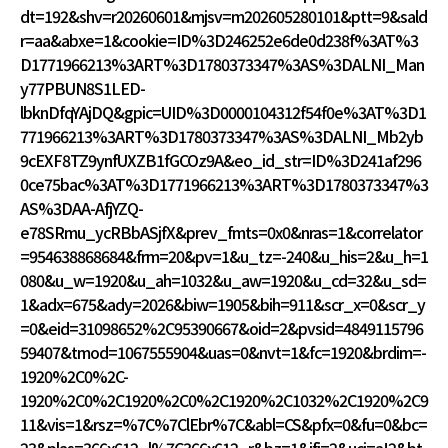
dt=192&shv=r20260601&mjsv=m202605280101&ptt=9&sald
r=aa&abxe=1&cookie=ID%3D246252e6de0d238f%3AT%3
D1771966213%3ART%3D1780373347%3AS%3DALNI_Man
y77PBUN8S1LED-
lbknDfqYAjDQ&gpic=UID%3D0000104312f54f0e%3AT%3D1
771966213%3ART%3D1780373347%3AS%3DALNI_Mb2yb
9cEXF8TZ9ynfUXZB1fGCOz9A&eo_id_str=ID%3D241af296
0ce75bac%3AT%3D1771966213%3ART%3D1780373347%3
AS%3DAA-AfjYZQ-
e78SRmu_ycRBbASjfX&prev_fmts=0x0&nras=1&correlator
=954638868684&frm=20&pv=1&u_tz=-240&u_his=2&u_h=1
080&u_w=1920&u_ah=1032&u_aw=1920&u_cd=32&u_sd=
1&adx=675&ady=2026&biw=1905&bih=911&scr_x=0&scr_y
=0&eid=31098652%2C95390667&oid=2&pvsid=4849115796
59407&tmod=1067555904&uas=0&nvt=1&fc=1920&brdim=-
1920%2C0%2C-
1920%2C0%2C1920%2C0%2C1920%2C1032%2C1920%2C9
11&vis=1&rsz=%7C%7ClEbr%7C&abl=CS&pfx=0&fu=0&bc=