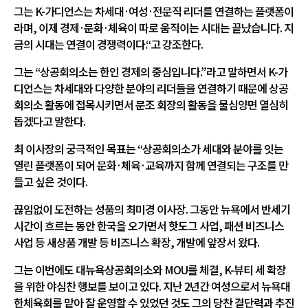
그는 K-가디언스는 차세대·여성·전문직 리더를 연결하는 플랫폼이
라며, 이제 경제·문화·체육이 따로 움직이는 시대는 끝났습니다. 지
금의 시대는 연결이 경쟁력이다.“고 강조한다.
그는 “상공회의소는 한인 경제의 중심입니다.”라고 말하면서 K-가
디언스는 차세대와 다양한 분야의 리더들을 연결하기 때문에 상공
회의소 활동에 접목시키면서 문조 회장의 활동을 물심양면 열심히
돕겠다고 말한다.
최 이사장의 궁극적인 목표는 “상공회의소가 세대와 분야를 잇는
열린 플랫폼이 되어 문화·체육·교육까지 함께 연결되는 구조를 만
들고 싶은 것이다.
끊임없이 도전하는 성품의 최미경 이사장. 그동안 뉴욕에서 반세기
시간이 흐르는 동안 한국을 오가면서 핫도그 사업, 패션 비즈니스
사업 등 새상품 개발 등 비즈니스 확장, 개발에 앞장서 왔다.
그는 이번에도 대뉴욕상공회의소와 MOU를 체결, K-뷰티 세 확장
을 위한 야심찬 행보를 보이고 있다. 지난 2년간 여성으로서 뉴욕대
한체육회를 맡아 잘 운영할 수 있었던 것도 그의 당찬 결단력과 추진