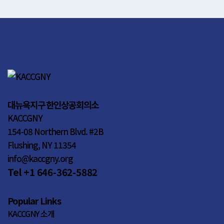
대뉴욕지구 한인상공회의소
KACCGNY
154-08 Northern Blvd. #2B
Flushing, NY 11354
info@kaccgny.org
Tel +1 646-362-5882
Popular Links
KACCGNY 소개