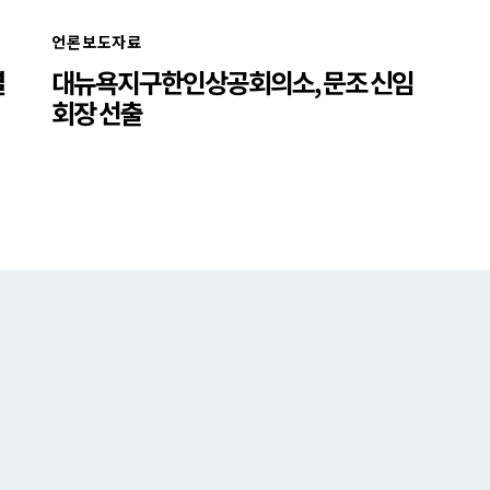
언론보도자료
결
대뉴욕지구한인상공회의소, 문조 신임
회장 선출