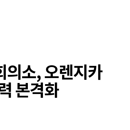
의소, 오렌지카
력 본격화