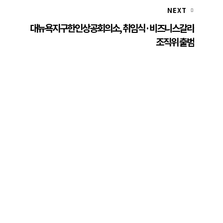
NEXT
대뉴욕지구한인상공회의소, 취임식·비즈니스갈라
조직위 출범