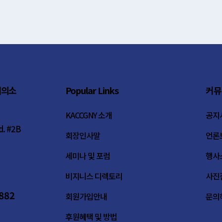
회의소
Popular Links
커뮤
KACCGNY 소개
공지
d. #2B
회장인사말
언론
세미나 및 포럼
행사
비지니스 디렉토리
사진
5882
회원가입안내
문의
후원혜택 및 방법