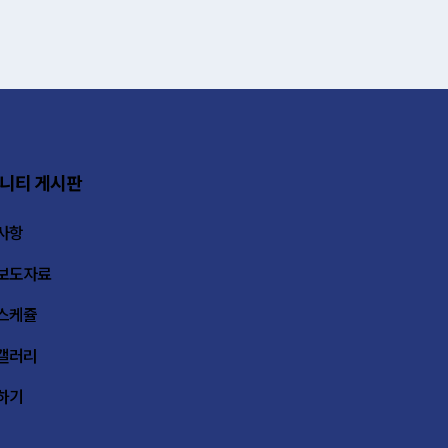
니티 게시판
사항
보도자료
스케쥴
갤러리
하기