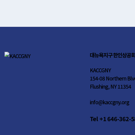
대뉴욕지구 한인상공
KACCGNY
154-08 Northern Blv
Flushing, NY 11354
info@kaccgny.org
Tel +1 646-362-