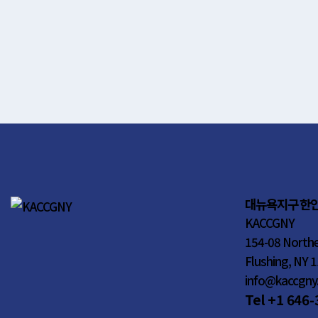
대뉴욕지구 한
KACCGNY
154-08 Northe
Flushing, NY 
info@kaccgny
Tel +1 646