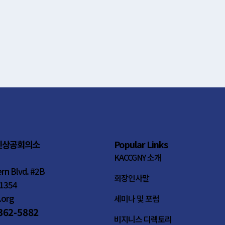
인상공회의소
Popular Links
KACCGNY 소개
rn Blvd. #2B
회장인사말
11354
.org
세미나 및 포럼
-362-5882
비지니스 디렉토리