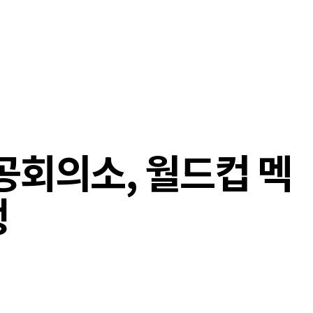
회의소, 월드컵 멕
행